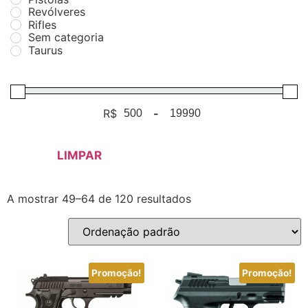
Revólveres
Rifles
Sem categoria
Taurus
R$
-
Minimum Price
Maximum Price
LIMPAR
A mostrar 49–64 de 120 resultados
Promoção!
Promoção!