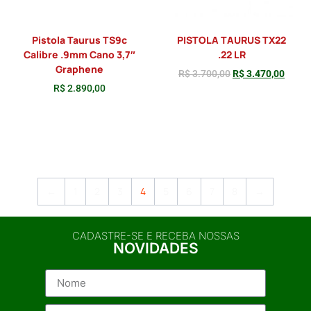
Pistola Taurus TS9c
PISTOLA TAURUS TX22
Calibre .9mm Cano 3,7″
.22 LR
Graphene
R$
3.700,00
R$
3.470,00
R$
2.890,00
Adicionar
Adicionar
←
1
2
3
4
5
6
7
8
→
CADASTRE-SE E RECEBA NOSSAS
NOVIDADES