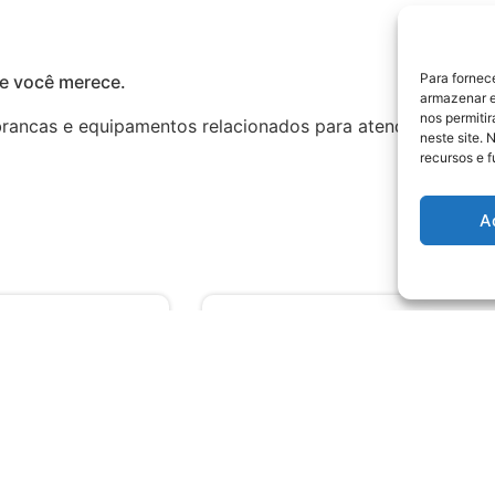
Para fornec
ue você merece.
armazenar e
nos permiti
ancas e equipamentos relacionados para atender às neces
neste site. 
recursos e 
A
Te
(45) 9