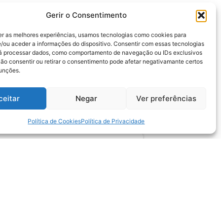
Gerir o Consentimento
er as melhores experiências, usamos tecnologias como cookies para
/ou aceder a informações do dispositivo. Consentir com essas tecnologias
rá processar dados, como comportamento de navegação ou IDs exclusivos
sidades de caçadores, atiradores
Não consentir ou retirar o consentimento pode afetar negativamante certos
funções.
ceitar
Negar
Ver preferências
Política de Cookies
Política de Privacidade
lefone
 99112-0419