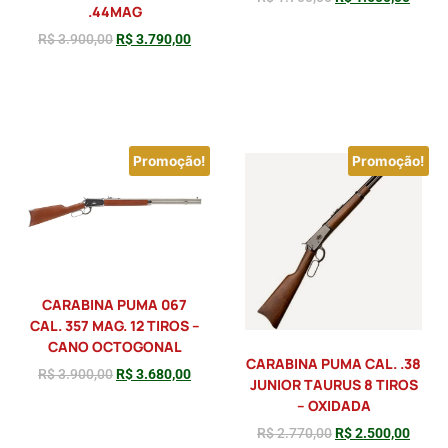
.44MAG
R$
3.900,00
R$
3.790,00
Adicionar
Adicionar
Promoção!
Promoção!
CARABINA PUMA 067
CAL. 357 MAG. 12 TIROS –
CANO OCTOGONAL
CARABINA PUMA CAL. .38
R$
3.900,00
R$
3.680,00
JUNIOR TAURUS 8 TIROS
– OXIDADA
R$
2.770,00
R$
2.500,00