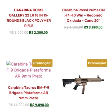
CARABINA ROSSI
Carabina Rossi Puma Cal
GALLERY 22 LR 18 IN 15-
.44-40 Win – Redondo
ROUNDS BLACK POLYMER
Oxidada – Cano 20″
RIFLE
R$
4.500,00
R$
3.890,00
R$
3.000,00
R$
2.300,00
Adicionar
Adicionar
Promoção!
Promoção!
Carabina Taurus BM-F-9
Brigade Plataforma AR
9mm Preto
R$
14.890,00
R$
9.890,00