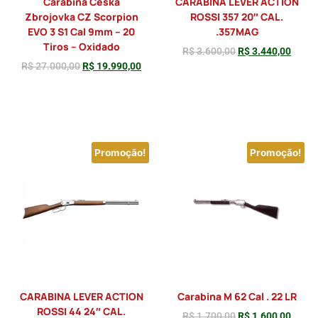
Carabina Ceska
CARABINA LEVER ACTION
Zbrojovka CZ Scorpion
ROSSI 357 20″ CAL.
EVO 3 S1 Cal 9mm – 20
.357MAG
Tiros – Oxidado
R$
3.600,00
R$
3.440,00
R$
27.000,00
R$
19.990,00
Adicionar
Adicionar
Promoção!
Promoção!
CARABINA LEVER ACTION
Carabina M 62 Cal . 22 LR
ROSSI 44 24″ CAL.
R$
1.700,00
R$
1.600,00