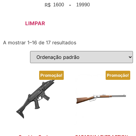
R$
-
Minimum Price
Maximum Price
LIMPAR
A mostrar 1–16 de 17 resultados
Promoção!
Promoção!