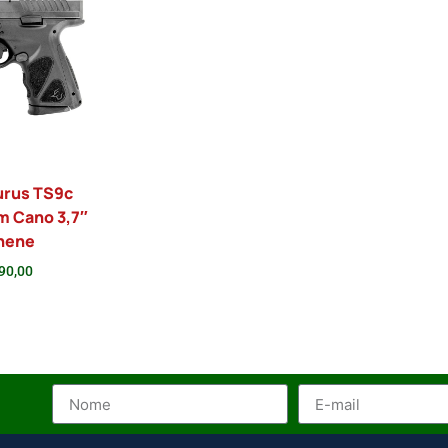
urus TS9c
m Cano 3,7″
hene
90,00
onar