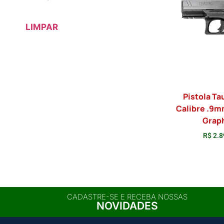
Minimum Price
Maximum Price
LIMPAR
Pistola Ta
Calibre .9m
Grap
R$
2.8
Adici
CADASTRE-SE E RECEBA NOSSAS
NOVIDADES