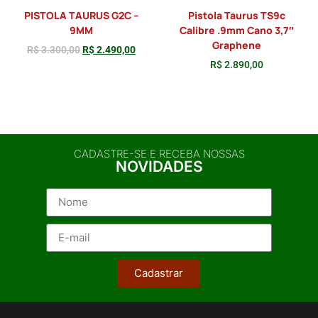
PISTOLA TAURUS G2C –
Pistola Taurus TS9c
9MM
Calibre .9mm Cano 3,7″
Graphene
R$
3.300,00
R$
2.490,00
R$
2.890,00
Adicionar
Adicionar
CADASTRE-SE E RECEBA NOSSAS
NOVIDADES
Cadastrar