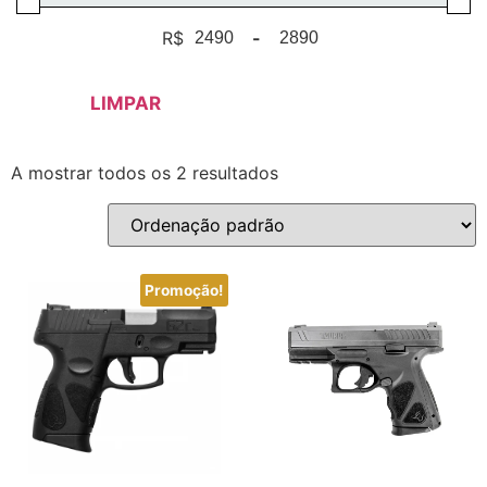
R$
-
Minimum Price
Maximum Price
LIMPAR
A mostrar todos os 2 resultados
Promoção!