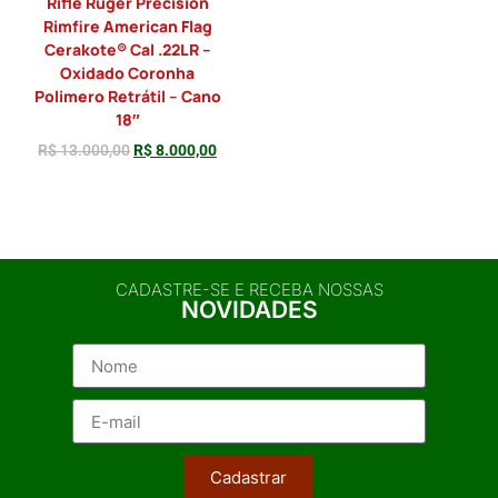
Rifle Ruger Precision
Rimfire American Flag
Cerakote® Cal .22LR –
Oxidado Coronha
Polimero Retrátil – Cano
18″
R$
13.000,00
R$
8.000,00
Adicionar
CADASTRE-SE E RECEBA NOSSAS
NOVIDADES
Cadastrar