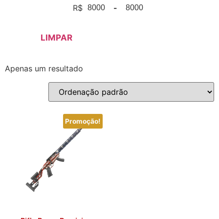
R$
-
Minimum Price
Maximum Price
LIMPAR
Apenas um resultado
Promoção!