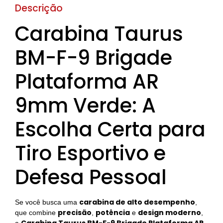
Descrição
Carabina Taurus
BM-F-9 Brigade
Plataforma AR
9mm Verde: A
Escolha Certa para
Tiro Esportivo e
Defesa Pessoal
carabina de alto desempenho
Se você busca uma
,
precisão
potência
design moderno
que combine
,
e
,
Carabina Taurus BM-F-9 Brigade Plataforma AR
a