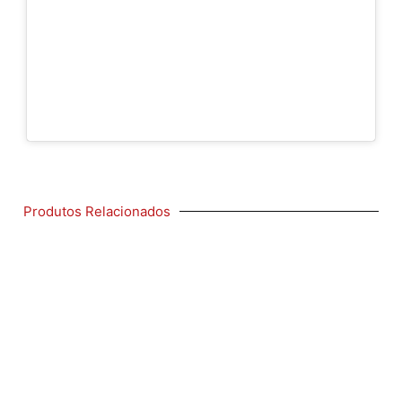
Produtos Relacionados
SEM CATEGORIA
CARREGADOR GLOCK
R$
1.900,00