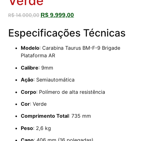
Verde
R$
14.000,00
R$
9.999,00
Especificações Técnicas
Modelo
: Carabina Taurus BM-F-9 Brigade
Plataforma AR
Calibre
: 9mm
Ação
: Semiautomática
Corpo
: Polímero de alta resistência
Cor
: Verde
Comprimento Total
: 735 mm
Peso
: 2,6 kg
Cano
: 406 mm (16 polegadas)