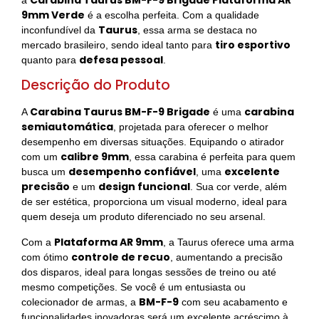
9mm Verde
é a escolha perfeita. Com a qualidade
Taurus
inconfundível da
, essa arma se destaca no
tiro esportivo
mercado brasileiro, sendo ideal tanto para
defesa pessoal
quanto para
.
Descrição do Produto
Carabina Taurus BM-F-9 Brigade
carabina
A
é uma
semiautomática
, projetada para oferecer o melhor
desempenho em diversas situações. Equipando o atirador
calibre 9mm
com um
, essa carabina é perfeita para quem
desempenho confiável
excelente
busca um
, uma
precisão
design funcional
e um
. Sua cor verde, além
de ser estética, proporciona um visual moderno, ideal para
quem deseja um produto diferenciado no seu arsenal.
Plataforma AR 9mm
Com a
, a Taurus oferece uma arma
controle de recuo
com ótimo
, aumentando a precisão
dos disparos, ideal para longas sessões de treino ou até
mesmo competições. Se você é um entusiasta ou
BM-F-9
colecionador de armas, a
com seu acabamento e
funcionalidades inovadoras será um excelente acréscimo à